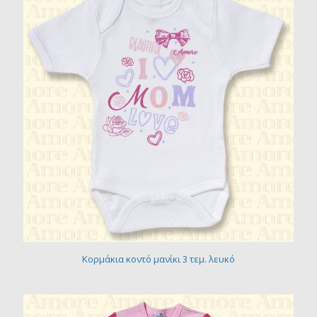
Κορμάκια κοντό μανίκι 3 τεμ. λευκό