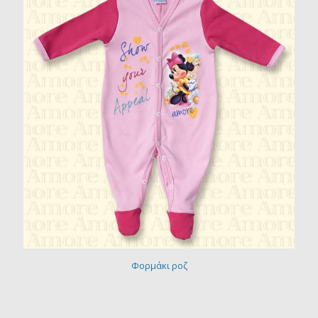
Φορμάκι ροζ